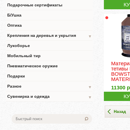
К
Подарочные сертификаты
Б/Ушка
Оптика
Крепления на деревья и укрытия
▼
Лукоборье
Мобильный тир
Матери
Пневматическое оружие
тетив
BOWST
Подарки
MATERI.
Разное
11300
р
▼
К
Сувенирка и одежда
▼
Назад