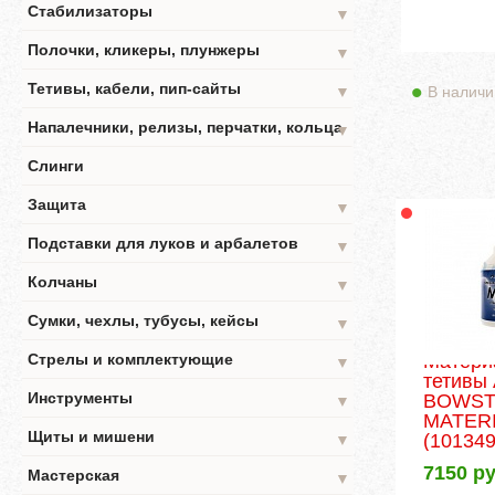
Стабилизаторы
▼
Полочки, кликеры, плунжеры
▼
Тетивы, кабели, пип-сайты
В наличи
▼
Напалечники, релизы, перчатки, кольца
▼
Слинги
Защита
▼
Подставки для луков и арбалетов
▼
Колчаны
▼
Сумки, чехлы, тубусы, кейсы
▼
Матери
Стрелы и комплектующие
▼
тетивы
Инструменты
BOWST
▼
MATERIA
Щиты и мишени
(101349
▼
7150
ру
Мастерская
▼