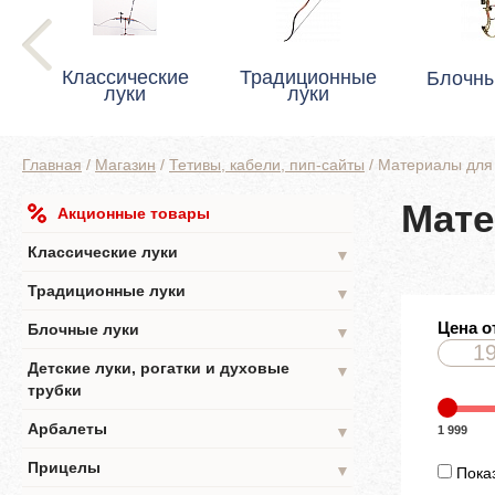
Классические
Традиционные
Блочны
луки
луки
Главная
/
Магазин
/
Тетивы, кабели, пип-сайты
/
Материалы для
Мате
Акционные товары
Классические луки
▼
Традиционные луки
▼
Цена о
Блочные луки
▼
Детские луки, рогатки и духовые
▼
трубки
Арбалеты
1 999
▼
Прицелы
▼
Показ