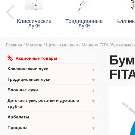
Классические
Традиционные
Блочны
луки
луки
Главная
/
Магазин
/
Щиты и мишени
/
Мишени FITA (бумажные)
Бум
Акционные товары
Классические луки
FIT
▼
Традиционные луки
▼
Блочные луки
▼
Детские луки, рогатки и духовые
▼
трубки
Арбалеты
▼
Прицелы
▼