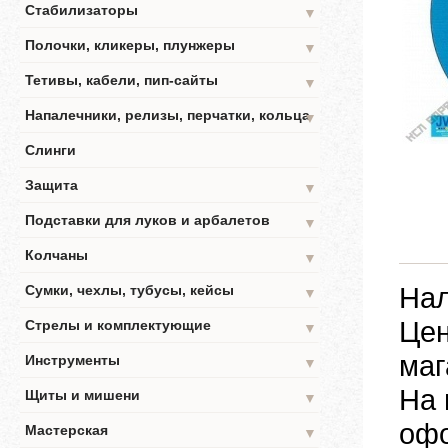
Стабилизаторы
▼
Полочки, кликеры, плунжеры
▼
Тетивы, кабели, пип-сайты
▼
Напалечники, релизы, перчатки, кольца
▼
Слинги
Защита
▼
Подставки для луков и арбалетов
▼
Колчаны
▼
Нал
Сумки, чехлы, тубусы, кейсы
▼
Цен
Стрелы и комплектующие
▼
маг
Инструменты
▼
На 
Щиты и мишени
▼
офо
Мастерская
▼