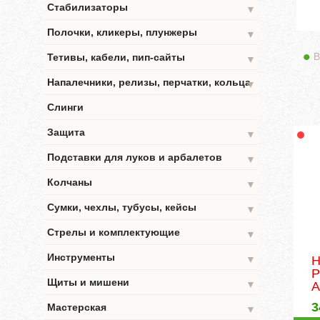
Стабилизаторы
▼
Полочки, кликеры, плунжеры
▼
В
Тетивы, кабели, пип-сайты
▼
Напалечники, релизы, перчатки, кольца
▼
Слинги
Защита
▼
Подставки для луков и арбалетов
▼
Колчаны
▼
Сумки, чехлы, тубусы, кейсы
▼
Стрелы и комплектующие
▼
Инструменты
Н
▼
P
Щиты и мишени
▼
A
3
Мастерская
▼