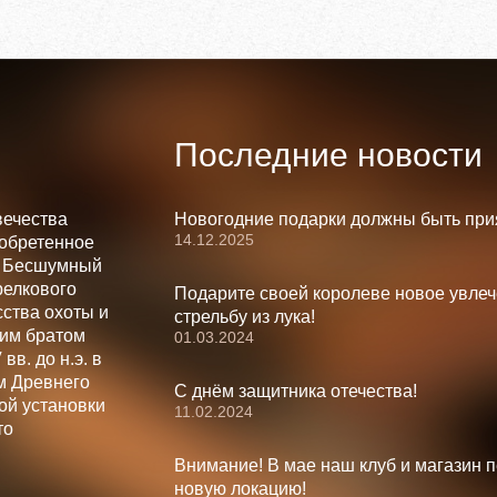
Последние новости
вечества
Новогодние подарки должны быть при
14.12.2025
зобретенное
. Бесшумный
релкового
Подарите своей королеве новое увлеч
ства охоты и
стрельбу из лука!
шим братом
01.03.2024
вв. до н.э. в
м Древнего
С днём защитника отечества!
ой установки
11.02.2024
то
Внимание! В мае наш клуб и магазин 
новую локацию!