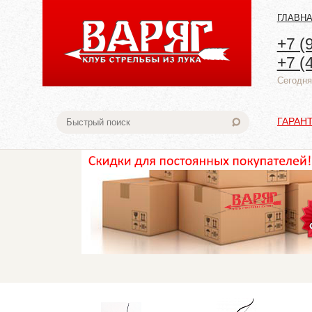
ГЛАВН
+7 (
+7 (
Cегодня:
ГАРАН