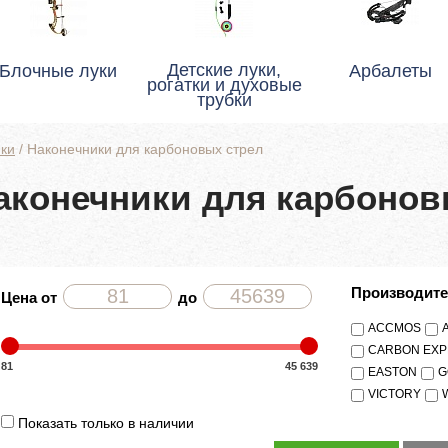
Детские луки,
Блочные луки
Арбалеты
рогатки и духовые
трубки
ки
/
Наконечники для карбоновых стрел
аконечники для карбонов
Производит
Цена от
до
ACCMOS
CARBON EX
81
45 639
EASTON
G
VICTORY
Показать только в наличии