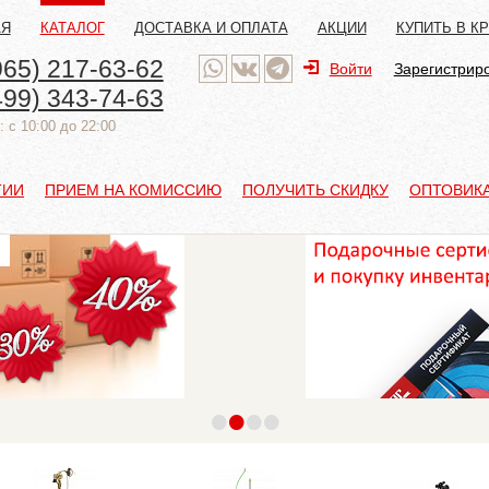
АЯ
КАТАЛОГ
ДОСТАВКА И ОПЛАТА
АКЦИИ
КУПИТЬ В К
965) 217-63-62
Войти
Зарегистрир
499) 343-74-63
 с 10:00 до 22:00
ТИИ
ПРИЕМ НА КОМИССИЮ
ПОЛУЧИТЬ СКИДКУ
ОПТОВИК
•
•
•
•