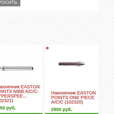
аконечник EASTON
INTS NIBB A/C/C-
Наконечник EASTON
YPERSPEE...
POINTS ONE PIECE
02321)
A/C/C
(102320)
050
руб.
2950
руб.