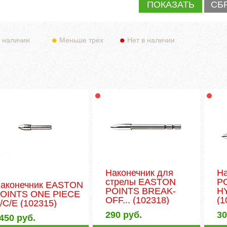
 наличии
Меньше трех
Нет в наличии
Наконечник для
Н
стрелы EASTON
PO
аконечник EASTON
POINTS BREAK-
H
OINTS ONE PIECE
OFF...
(102318)
(1
/C/E
(102315)
290
руб.
3
450
руб.