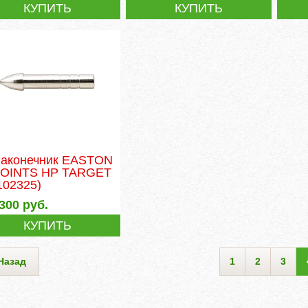
КУПИТЬ
КУПИТЬ
аконечник EASTON
OINTS HP TARGET
102325)
300
руб.
КУПИТЬ
Назад
1
2
3