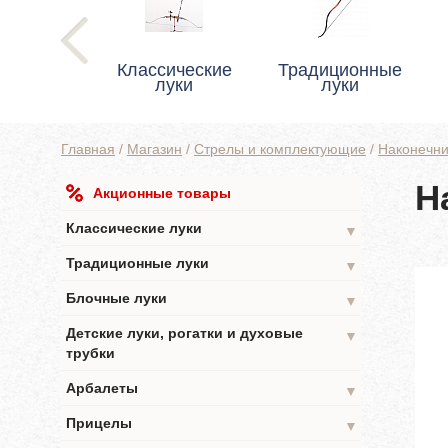
Классические
Традиционные
луки
луки
Главная
/
Магазин
/
Стрелы и комплектующие
/
Наконечни
Н
Акционные товары
Классические луки
▼
Традиционные луки
▼
Блочные луки
▼
Детские луки, рогатки и духовые
▼
трубки
Арбалеты
▼
Прицелы
▼