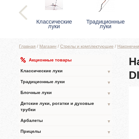
Классические
Традиционные
луки
луки
Главная
/
Магазин
/
Стрелы и комплектующие
/
Наконечни
Н
Акционные товары
DIAMETER
Классические луки
D
▼
Традиционные луки
▼
Блочные луки
▼
Детские луки, рогатки и духовые
▼
трубки
Арбалеты
▼
Прицелы
▼