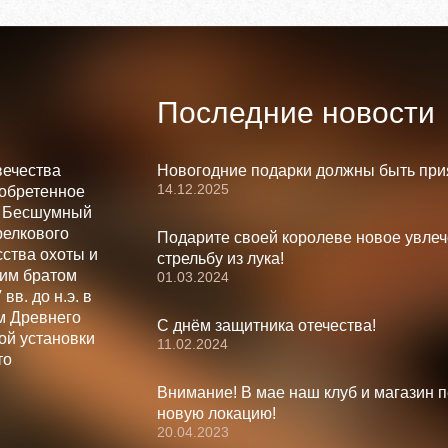
Последние новости
вечества
Новогодние подарки должны быть при
14.12.2025
зобретенное
. Бесшумный
релкового
Подарите своей королеве новое увлеч
ства охоты и
стрельбу из лука!
шим братом
01.03.2024
вв. до н.э. в
м Древнего
С днём защитника отечества!
ой установки
11.02.2024
то
Внимание! В мае наш клуб и магазин 
новую локацию!
20.04.2023