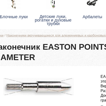
Детские луки,
Блочные луки
Арбалеты
рогатки и духовые
трубки
ки
/
Наконечники вкручивающиеся для алюминиевых и карбоновых
аконечник EASTON POIN
IAMETER
EA
эт
Вк
Раз
Дос
гра