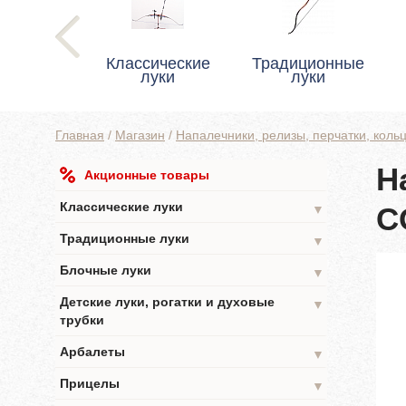
Классические
Традиционные
луки
луки
Главная
/
Магазин
/
Напалечники, релизы, перчатки, коль
Н
Акционные товары
Классические луки
C
▼
Традиционные луки
▼
Блочные луки
▼
Детские луки, рогатки и духовые
▼
трубки
Арбалеты
▼
Прицелы
▼