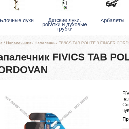
Детские луки,
Блочные луки
Арбалеты
рогатки и духовые
трубки
ца
/
Напалечники
/
Напалечник FIVICS TAB POLITE 3 FINGER COR
апалечник FIVICS TAB POL
ORDOVAN
FI
на
Сп
чув
Пр