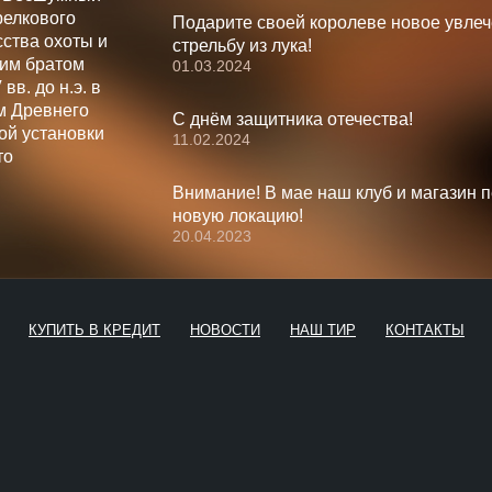
релкового
Подарите своей королеве новое увлеч
ства охоты и
стрельбу из лука!
шим братом
01.03.2024
вв. до н.э. в
м Древнего
С днём защитника отечества!
ой установки
11.02.2024
то
Внимание! В мае наш клуб и магазин 
новую локацию!
20.04.2023
КУПИТЬ В КРЕДИТ
НОВОСТИ
НАШ ТИР
КОНТАКТЫ