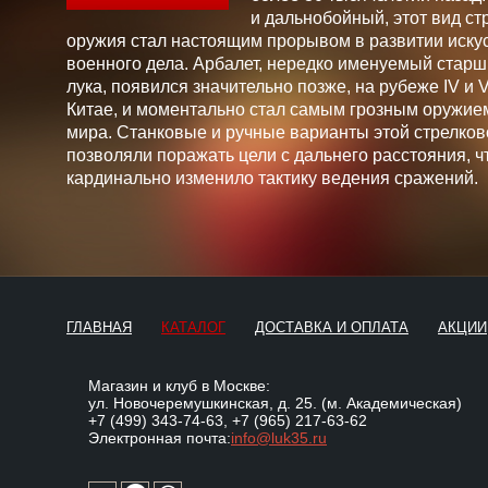
и дальнобойный, этот вид ст
оружия стал настоящим прорывом в развитии искус
военного дела. Арбалет, нередко именуемый стар
лука, появился значительно позже, на рубеже IV и V 
Китае, и моментально стал самым грозным оружие
мира. Станковые и ручные варианты этой стрелков
позволяли поражать цели с дальнего расстояния, ч
кардинально изменило тактику ведения сражений.
ГЛАВНАЯ
КАТАЛОГ
ДОСТАВКА И ОПЛАТА
АКЦИИ
Магазин и клуб в Москве:
ул. Новочеремушкинская, д. 25. (м. Академическая)
+7 (499) 343-74-63
,
+7 (965) 217-63-62
Электронная почта:
info@luk35.ru