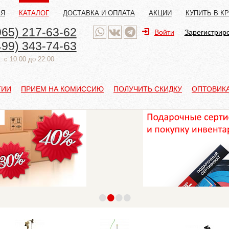
АЯ
КАТАЛОГ
ДОСТАВКА И ОПЛАТА
АКЦИИ
КУПИТЬ В К
965) 217-63-62
Войти
Зарегистрир
499) 343-74-63
 с 10:00 до 22:00
ТИИ
ПРИЕМ НА КОМИССИЮ
ПОЛУЧИТЬ СКИДКУ
ОПТОВИК
•
•
•
•