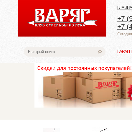
ГЛАВН
+7 (
+7 (
Cегодня:
ГАРАН