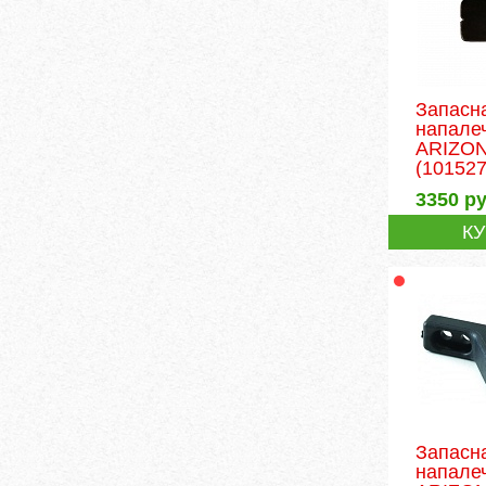
Запасн
напале
ARIZON
(101527
3350
ру
К
Запасн
напале