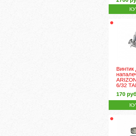
К
Винтик
напале
ARIZO
6/32 T
170
руб
К