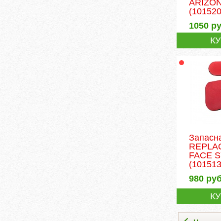
ARIZON
(101520
1050
ру
К
Запасн
REPLA
FACE 
(101513
980
руб
К