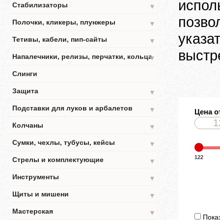
испол
Стабилизаторы
▼
позво
Полочки, кликеры, плунжеры
▼
указа
Тетивы, кабели, пип-сайты
▼
выстр
Напалечники, релизы, перчатки, кольца
▼
Слинги
Защита
▼
Подставки для луков и арбалетов
▼
Цена о
Колчаны
▼
Сумки, чехлы, тубусы, кейсы
▼
122
Стрелы и комплектующие
▼
Инструменты
▼
Щиты и мишени
▼
Мастерская
▼
Показ