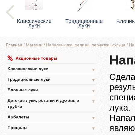
Классические
Традиционные
Блочны
луки
луки
Главная
/
Магазин
/
Напалечники, релизы, перчатки, кольца
/
На
Нап
Акционные товары
Классические луки
▼
Сдела
Традиционные луки
▼
резул
Блочные луки
▼
специ
Детские луки, рогатки и духовые
▼
лука.
трубки
Напал
Арбалеты
▼
являю
Прицелы
▼