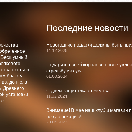
Последние новости
вечества
Новогодние подарки должны быть при
14.12.2025
зобретенное
. Бесшумный
релкового
Подарите своей королеве новое увлеч
ства охоты и
стрельбу из лука!
шим братом
01.03.2024
вв. до н.э. в
м Древнего
С днём защитника отечества!
ой установки
11.02.2024
то
Внимание! В мае наш клуб и магазин 
новую локацию!
20.04.2023