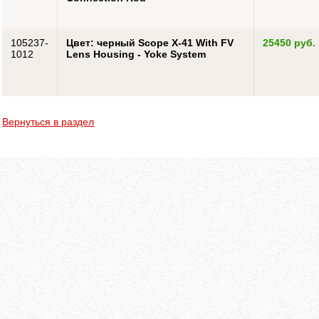
105237-
Цвет: черный Scope X-41 With FV
25450 руб.
1012
Lens Housing - Yoke System
Вернуться в раздел