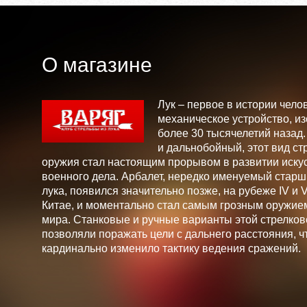
О магазине
Лук – первое в истории чело
механическое устройство, и
более 30 тысячелетий назад
и дальнобойный, этот вид ст
оружия стал настоящим прорывом в развитии искус
военного дела. Арбалет, нередко именуемый стар
лука, появился значительно позже, на рубеже IV и V 
Китае, и моментально стал самым грозным оружие
мира. Станковые и ручные варианты этой стрелков
позволяли поражать цели с дальнего расстояния, ч
кардинально изменило тактику ведения сражений.