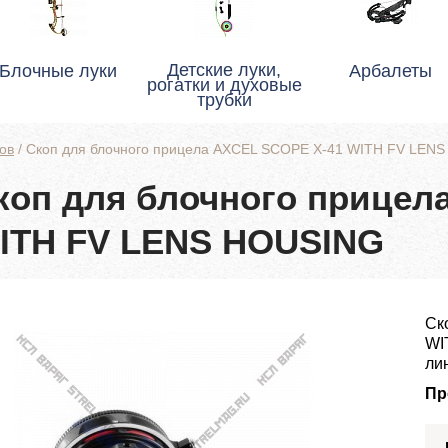
Детские луки,
Блочные луки
Арбалеты
рогатки и духовые
трубки
ов
/
Скоп для блочного прицела AXCEL SCOPE X-41 WITH FV LEN
коп для блочного прицел
ITH FV LENS HOUSING
Ск
WI
ли
Пр