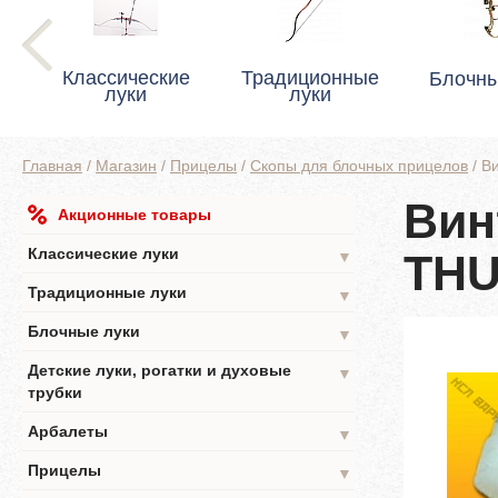
Классические
Традиционные
Блочны
луки
луки
Главная
/
Магазин
/
Прицелы
/
Скопы для блочных прицелов
/
В
Вин
Акционные товары
Классические луки
TH
▼
Традиционные луки
▼
Блочные луки
▼
Детские луки, рогатки и духовые
▼
трубки
Арбалеты
▼
Прицелы
▼