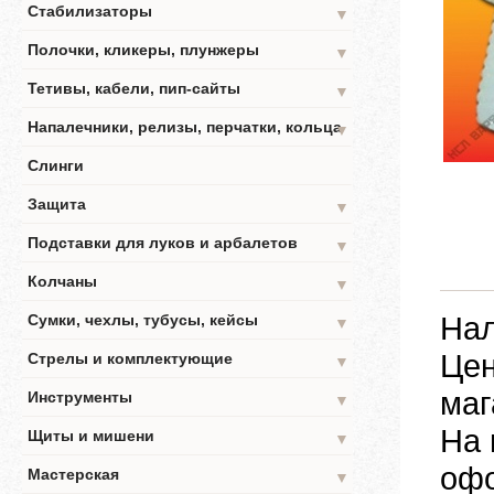
Стабилизаторы
▼
Полочки, кликеры, плунжеры
▼
Тетивы, кабели, пип-сайты
▼
Напалечники, релизы, перчатки, кольца
▼
Слинги
Защита
▼
Подставки для луков и арбалетов
▼
Колчаны
▼
Нал
Сумки, чехлы, тубусы, кейсы
▼
Цен
Стрелы и комплектующие
▼
маг
Инструменты
▼
На 
Щиты и мишени
▼
офо
Мастерская
▼