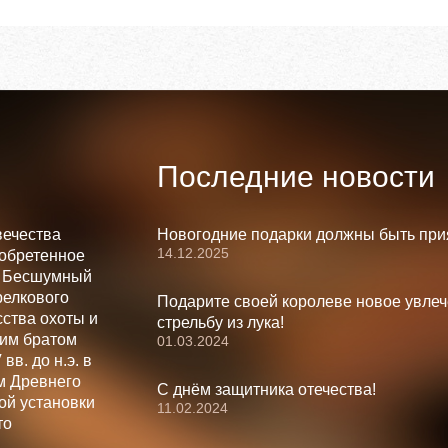
Последние новости
вечества
Новогодние подарки должны быть при
14.12.2025
зобретенное
. Бесшумный
релкового
Подарите своей королеве новое увлеч
ства охоты и
стрельбу из лука!
шим братом
01.03.2024
вв. до н.э. в
м Древнего
С днём защитника отечества!
ой установки
11.02.2024
то