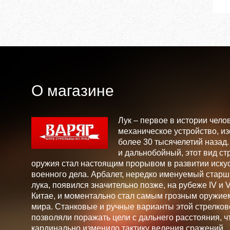
О магазине
Лук – первое в истории чело
механическое устройство, и
более 30 тысячелетий назад
и дальнобойный, этот вид ст
оружия стал настоящим прорывом в развитии искус
военного дела. Арбалет, нередко именуемый стар
лука, появился значительно позже, на рубеже IV и V 
Китае, и моментально стал самым грозным оружие
мира. Станковые и ручные варианты этой стрелков
позволяли поражать цели с дальнего расстояния, ч
кардинально изменило тактику ведения сражений.