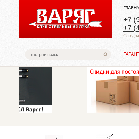
ГЛАВН
+7 (
+7 (
Cегодня:
ГАРАН