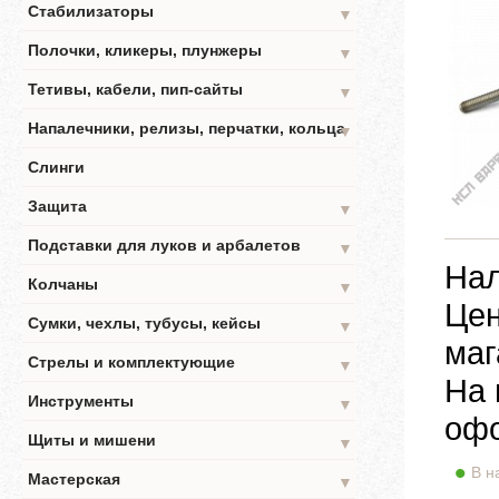
Стабилизаторы
▼
Полочки, кликеры, плунжеры
▼
Тетивы, кабели, пип-сайты
▼
Напалечники, релизы, перчатки, кольца
▼
Слинги
Защита
▼
Подставки для луков и арбалетов
▼
Нал
Колчаны
▼
Цен
Сумки, чехлы, тубусы, кейсы
▼
маг
Стрелы и комплектующие
▼
На 
Инструменты
▼
офо
Щиты и мишени
▼
В н
Мастерская
▼