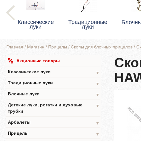
Классические
Традиционные
Блочны
луки
луки
Главная
/
Магазин
/
Прицелы
/
Скопы для блочных прицелов
/
С
Ско
Акционные товары
Классические луки
HA
▼
Традиционные луки
▼
Блочные луки
▼
Детские луки, рогатки и духовые
▼
трубки
Арбалеты
▼
Прицелы
▼