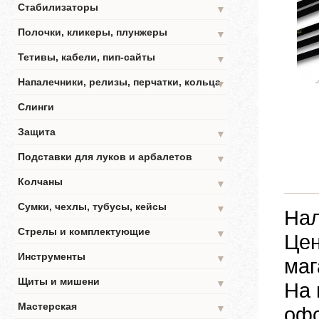
Стабилизаторы
▼
Полочки, кликеры, плунжеры
▼
Тетивы, кабели, пип-сайты
▼
Напалечники, релизы, перчатки, кольца
▼
Слинги
Защита
▼
Подставки для луков и арбалетов
▼
Колчаны
▼
Сумки, чехлы, тубусы, кейсы
▼
Нал
Стрелы и комплектующие
▼
Цен
Инструменты
▼
маг
Щиты и мишени
▼
На 
Мастерская
▼
офо