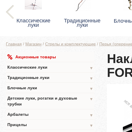
Классические
Традиционные
Блочны
луки
луки
Главная
/
Магазин
/
Стрелы и комплектующие
/
Перья (оперение
Нак
Акционные товары
Классические луки
FOR
▼
Традиционные луки
▼
Блочные луки
▼
Детские луки, рогатки и духовые
▼
трубки
Арбалеты
▼
Прицелы
▼