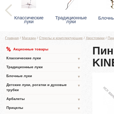
Классические
Традиционные
Блочны
луки
луки
Главная
/
Магазин
/
Стрелы и комплектующие
/
Хвостовики
/
Пин
Пин
Акционные товары
Классические луки
KIN
▼
Традиционные луки
▼
Блочные луки
▼
Детские луки, рогатки и духовые
▼
трубки
Арбалеты
▼
Прицелы
▼