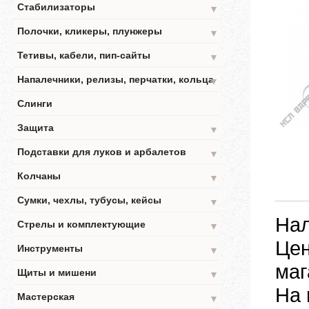
Стабилизаторы
▼
Полочки, кликеры, плунжеры
▼
Тетивы, кабели, пип-сайты
▼
Напалечники, релизы, перчатки, кольца
▼
Слинги
Защита
▼
Подставки для луков и арбалетов
▼
Колчаны
▼
Сумки, чехлы, тубусы, кейсы
▼
Нал
Стрелы и комплектующие
▼
Цен
Инструменты
▼
маг
Щиты и мишени
▼
На 
Мастерская
▼