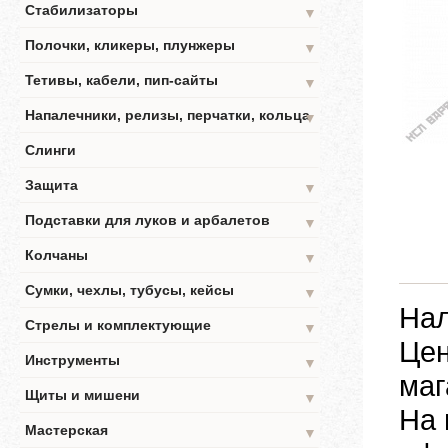
Стабилизаторы
▼
Полочки, кликеры, плунжеры
▼
Тетивы, кабели, пип-сайты
▼
Напалечники, релизы, перчатки, кольца
▼
Слинги
Защита
▼
Подставки для луков и арбалетов
▼
Колчаны
▼
Сумки, чехлы, тубусы, кейсы
▼
Нал
Стрелы и комплектующие
▼
Цен
Инструменты
▼
маг
Щиты и мишени
▼
На 
Мастерская
▼