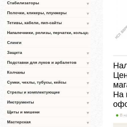
Стабилизаторы
▼
Полочки, кликеры, плунжеры
▼
Тетивы, кабели, пип-сайты
▼
Напалечники, релизы, перчатки, кольца
▼
Слинги
Защита
▼
Подставки для луков и арбалетов
Нал
▼
Колчаны
Цен
▼
Сумки, чехлы, тубусы, кейсы
маг
▼
На 
Стрелы и комплектующие
▼
офо
Инструменты
▼
Щиты и мишени
▼
В н
Мастерская
▼