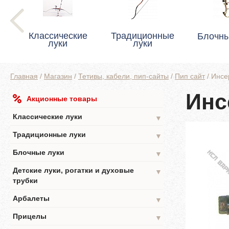
Классические
Традиционные
Блочны
луки
луки
Главная
/
Магазин
/
Тетивы, кабели, пип-сайты
/
Пип сайт
/
Инсе
Инс
Акционные товары
Классические луки
▼
Традиционные луки
▼
Блочные луки
▼
Детские луки, рогатки и духовые
▼
трубки
Арбалеты
▼
Прицелы
▼