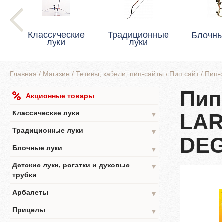
Классические
Традиционные
Блочны
луки
луки
Главная
/
Магазин
/
Тетивы, кабели, пип-сайты
/
Пип сайт
/
Пип-
Пип
Акционные товары
Классические луки
LAR
▼
Традиционные луки
▼
DEG
Блочные луки
▼
Детские луки, рогатки и духовые
▼
трубки
Арбалеты
▼
Прицелы
▼