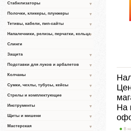
Стабилизаторы
▼
Полочки, кликеры, плунжеры
▼
Тетивы, кабели, пип-сайты
▼
Напалечники, релизы, перчатки, кольца
▼
Слинги
Защита
▼
Подставки для луков и арбалетов
▼
Колчаны
Нал
▼
Сумки, чехлы, тубусы, кейсы
Цен
▼
маг
Стрелы и комплектующие
▼
На 
Инструменты
▼
офо
Щиты и мишени
▼
Мастерская
▼
В н