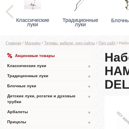
Классические
Традиционные
Блочны
луки
луки
Главная
/
Магазин
/
Тетивы, кабели, пип-сайты
/
Пип сайт
/
Набо
Наб
Акционные товары
Классические луки
HAM
▼
Традиционные луки
▼
DE
Блочные луки
▼
Детские луки, рогатки и духовые
▼
трубки
Арбалеты
▼
Прицелы
▼