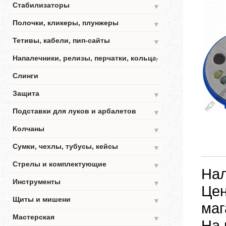
Стабилизаторы
▼
Полочки, кликеры, плунжеры
▼
Тетивы, кабели, пип-сайты
▼
Напалечники, релизы, перчатки, кольца
▼
Слинги
Защита
▼
Подставки для луков и арбалетов
▼
Колчаны
▼
Сумки, чехлы, тубусы, кейсы
▼
Стрелы и комплектующие
▼
Нал
Инструменты
▼
Цен
Щиты и мишени
▼
маг
Мастерская
▼
На 