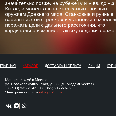
значительно позже, на рубеже IV и V вв. до н.э.
Китае, и моментально стал самым грозным
оружием Древнего мира. Станковые и ручные
варианты этой стрелковой установки позволял
поражать цели с дальнего расстояния, что
кардинально изменило тактику ведения сраже
ГЛАВНАЯ
КАТАЛОГ
ДОСТАВКА И ОПЛАТА
АКЦИИ
КУПИ
Магазин и клуб в Москве:
ул. Новочеремушкинская, д. 25. (м. Академическая)
+7 (499) 343-74-63
,
+7 (965) 217-63-62
Электронная почта:
info@luk35.ru