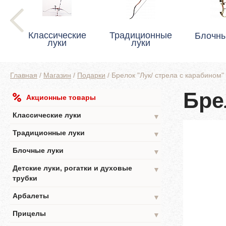
Классические
Традиционные
Блочны
луки
луки
Главная
/
Магазин
/
Подарки
/
Брелок "Лук/ стрела с карабином"
Бре
Акционные товары
Классические луки
▼
Традиционные луки
▼
Блочные луки
▼
Детские луки, рогатки и духовые
▼
трубки
Арбалеты
▼
Прицелы
▼