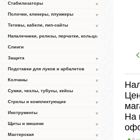
Стабилизаторы
▼
Полочки, кликеры, плунжеры
▼
Тетивы, кабели, пип-сайты
▼
Напалечники, релизы, перчатки, кольца
▼
Слинги
Защита
▼
Подставки для луков и арбалетов
▼
Колчаны
▼
Нал
Сумки, чехлы, тубусы, кейсы
▼
Цен
Стрелы и комплектующие
▼
маг
Инструменты
▼
На 
Щиты и мишени
▼
офо
Мастерская
▼
В н