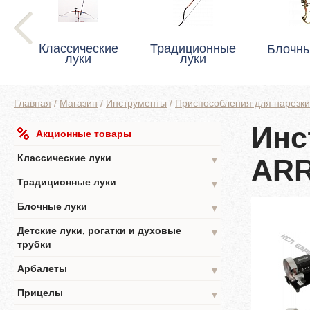
Классические
Традиционные
Блочны
луки
луки
Главная
/
Магазин
/
Инструменты
/
Приспособления для нарезки
Инс
Акционные товары
Классические луки
AR
▼
Традиционные луки
▼
Блочные луки
▼
Детские луки, рогатки и духовые
▼
трубки
Арбалеты
▼
Прицелы
▼