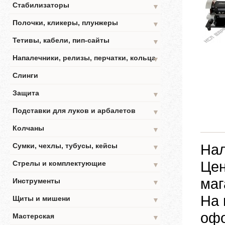
Стабилизаторы
▼
Полочки, кликеры, плунжеры
▼
Тетивы, кабели, пип-сайты
▼
Напалечники, релизы, перчатки, кольца
▼
Слинги
Защита
▼
Подставки для луков и арбалетов
▼
Колчаны
▼
Нал
Сумки, чехлы, тубусы, кейсы
▼
Цен
Стрелы и комплектующие
▼
маг
Инструменты
▼
На 
Щиты и мишени
▼
офо
Мастерская
▼