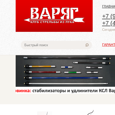
ГЛАВН
+7 (
+7 (
Cегодня:
ГАРАН