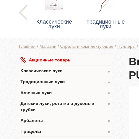
Классические
Традиционные
луки
луки
Главная
/
Магазин
/
Стрелы и комплектующие
/
Пуллеры
В
Акционные товары
Классические луки
P
▼
Традиционные луки
▼
Блочные луки
▼
Детские луки, рогатки и духовые
▼
трубки
Арбалеты
▼
Прицелы
▼