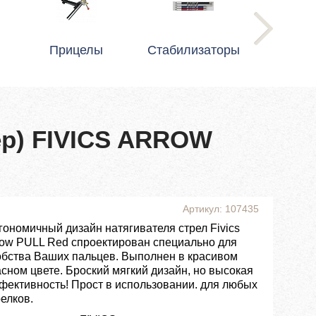
Прицелы
Стабилизаторы
ер) FIVICS ARROW
Артикул: 107435
гономичный дизайн натягивателя стрел Fivics
row PULL Red спроектирован специально для
обства Ваших пальцев. Выполнен в красивом
асном цвете. Броский мягкий дизайн, но высокая
фективность! Прост в использовании. для любых
елков.