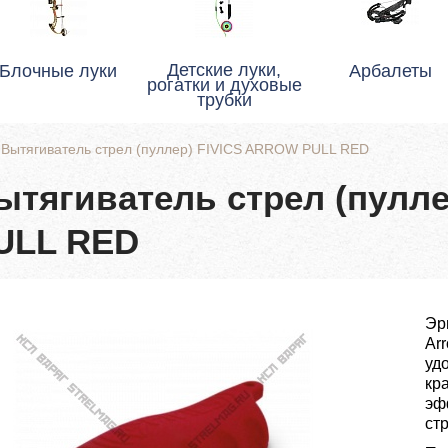
Детские луки,
Блочные луки
Арбалеты
рогатки и духовые
трубки
/
Вытягиватель стрел (пуллер) FIVICS ARROW PULL RED
ытягиватель стрел (пулл
ULL RED
Эр
Ar
уд
кр
эф
стр