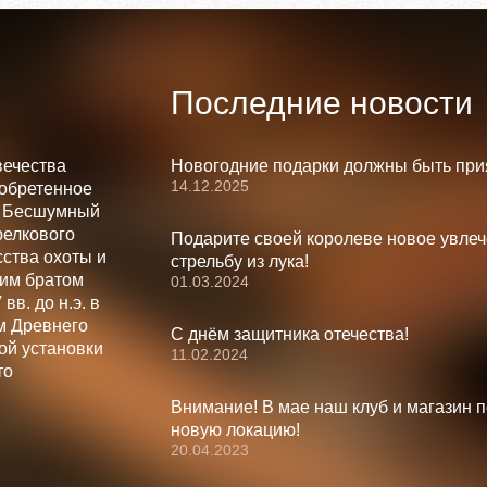
Последние новости
вечества
Новогодние подарки должны быть при
14.12.2025
зобретенное
. Бесшумный
релкового
Подарите своей королеве новое увлеч
ства охоты и
стрельбу из лука!
шим братом
01.03.2024
вв. до н.э. в
м Древнего
С днём защитника отечества!
ой установки
11.02.2024
то
Внимание! В мае наш клуб и магазин 
новую локацию!
20.04.2023