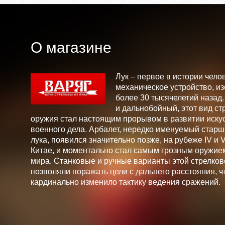
О магазине
Лук – первое в истории чело
механическое устройство, и
более 30 тысячелетий назад
и дальнобойный, этот вид ст
оружия стал настоящим прорывом в развитии искус
военного дела. Арбалет, нередко именуемый стар
лука, появился значительно позже, на рубеже IV и V 
Китае, и моментально стал самым грозным оружие
мира. Станковые и ручные варианты этой стрелков
позволяли поражать цели с дальнего расстояния, ч
кардинально изменило тактику ведения сражений.