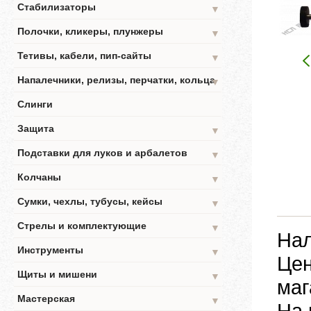
Стабилизаторы
▼
Полочки, кликеры, плунжеры
▼
Тетивы, кабели, пип-сайты
▼
Напалечники, релизы, перчатки, кольца
▼
Слинги
Защита
▼
Подставки для луков и арбалетов
▼
Колчаны
▼
Сумки, чехлы, тубусы, кейсы
▼
Стрелы и комплектующие
▼
Нал
Инструменты
▼
Цен
Щиты и мишени
▼
маг
Мастерская
▼
На 