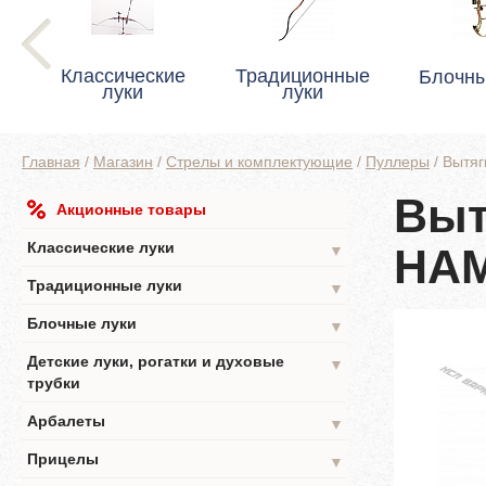
Классические
Традиционные
Блочны
луки
луки
Главная
/
Магазин
/
Стрелы и комплектующие
/
Пуллеры
/
Вытяг
Выт
Акционные товары
Классические луки
HA
▼
Традиционные луки
▼
Блочные луки
▼
Детские луки, рогатки и духовые
▼
трубки
Арбалеты
▼
Прицелы
▼