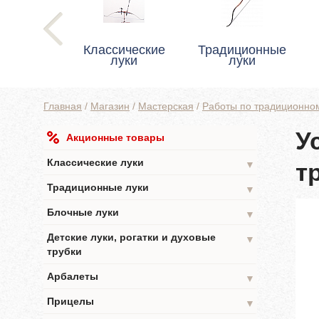
Классические
Традиционные
луки
луки
Главная
/
Магазин
/
Мастерская
/
Работы по традиционном
У
Акционные товары
Классические луки
т
▼
Традиционные луки
▼
Блочные луки
▼
Детские луки, рогатки и духовые
▼
трубки
Арбалеты
▼
Прицелы
▼