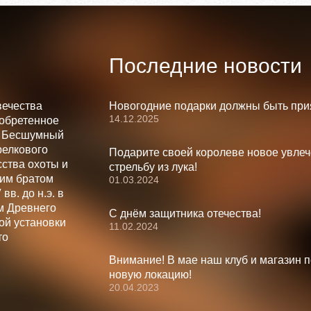
Последние новости
вечества
Новогодние подарки должны быть при
14.12.2025
зобретенное
. Бесшумный
релкового
Подарите своей королеве новое увлеч
ства охоты и
стрельбу из лука!
шим братом
01.03.2024
вв. до н.э. в
м Древнего
С днём защитника отечества!
ой установки
11.02.2024
то
Внимание! В мае наш клуб и магазин 
новую локацию!
20.04.2023