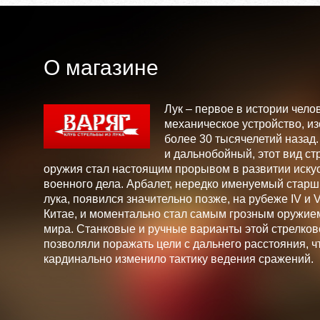
О магазине
Лук – первое в истории чело
механическое устройство, и
более 30 тысячелетий назад
и дальнобойный, этот вид ст
оружия стал настоящим прорывом в развитии искус
военного дела. Арбалет, нередко именуемый стар
лука, появился значительно позже, на рубеже IV и V 
Китае, и моментально стал самым грозным оружие
мира. Станковые и ручные варианты этой стрелков
позволяли поражать цели с дальнего расстояния, ч
кардинально изменило тактику ведения сражений.