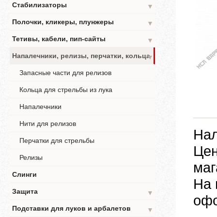
Стабилизаторы
▼
Полочки, кликеры, плунжеры
▼
Тетивы, кабели, пип-сайты
▼
Напалечники, релизы, перчатки, кольца
▼
Запасные части для релизов
Кольца для стрельбы из лука
Напалечники
Нити для релизов
Нал
Перчатки для стрельбы
Цен
Релизы
маг
Слинги
На 
Защита
▼
офо
Подставки для луков и арбалетов
▼