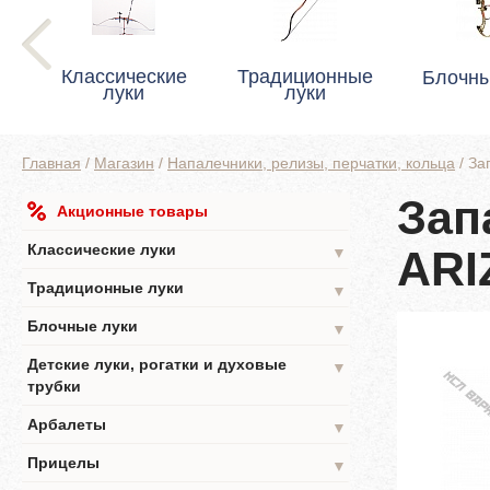
Классические
Традиционные
Блочны
луки
луки
Главная
/
Магазин
/
Напалечники, релизы, перчатки, кольца
/
За
Зап
Акционные товары
Классические луки
ARI
▼
Традиционные луки
▼
Блочные луки
▼
Детские луки, рогатки и духовые
▼
трубки
Арбалеты
▼
Прицелы
▼