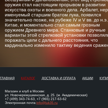
оружия стал настоящим прорывом в развитии
искусства охоты и военного дела. Арбалет, не
именуемый старшим братом лука, появился
значительно позже, на рубеже IV и V вв. до н.э.
Китае, и моментально стал самым грозным
оружием Древнего мира. Станковые и ручные
варианты этой стрелковой установки позволял
поражать цели с дальнего расстояния, что
кардинально изменило тактику ведения сраже
ГЛАВНАЯ
КАТАЛОГ
ДОСТАВКА И ОПЛАТА
АКЦИИ
КУПИ
Магазин и клуб в Москве:
ул. Новочеремушкинская, д. 25. (м. Академическая)
+7 (499) 343-74-63
,
+7 (965) 217-63-62
Электронная почта:
info@luk35.ru