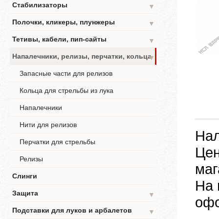
Стабилизаторы
▼
Полочки, кликеры, плунжеры
▼
Тетивы, кабели, пип-сайты
▼
Напалечники, релизы, перчатки, кольца
▼
Запасные части для релизов
Кольца для стрельбы из лука
Напалечники
Нити для релизов
Нал
Перчатки для стрельбы
Цен
Релизы
маг
Слинги
На 
Защита
▼
офо
Подставки для луков и арбалетов
▼