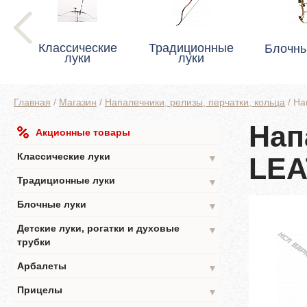
Классические
Традиционные
Блочны
луки
луки
Главная
/
Магазин
/
Напалечники, релизы, перчатки, кольца
/
На
Нап
Акционные товары
Классические луки
LE
▼
Традиционные луки
▼
Блочные луки
▼
Детские луки, рогатки и духовые
▼
трубки
Арбалеты
▼
Прицелы
▼