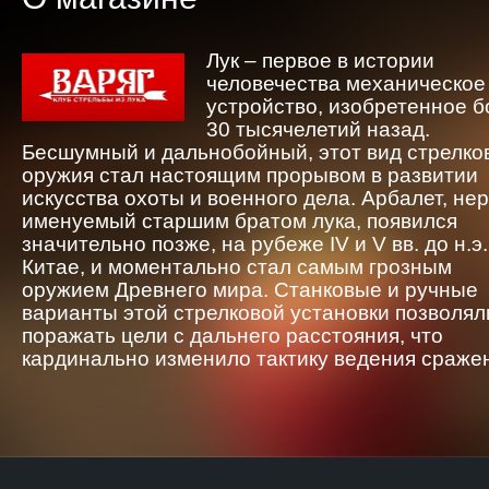
Лук – первое в истории
человечества механическое
устройство, изобретенное 
30 тысячелетий назад.
Бесшумный и дальнобойный, этот вид стрелко
оружия стал настоящим прорывом в развитии
искусства охоты и военного дела. Арбалет, не
именуемый старшим братом лука, появился
значительно позже, на рубеже IV и V вв. до н.э.
Китае, и моментально стал самым грозным
оружием Древнего мира. Станковые и ручные
варианты этой стрелковой установки позволял
поражать цели с дальнего расстояния, что
кардинально изменило тактику ведения сраже