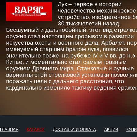
Лук – первое в истории
человечества механическое
устройство, изобретенное 
30 тысячелетий назад.
Бесшумный и дальнобойный, этот вид стрелко
оружия стал настоящим прорывом в развитии
искусства охоты и военного дела. Арбалет, не
именуемый старшим братом лука, появился
значительно позже, на рубеже IV и V вв. до н.э.
Китае, и моментально стал самым грозным
оружием Древнего мира. Станковые и ручные
варианты этой стрелковой установки позволял
поражать цели с дальнего расстояния, что
кардинально изменило тактику ведения сраже
ГЛАВНАЯ
КАТАЛОГ
ДОСТАВКА И ОПЛАТА
АКЦИИ
КУПИ