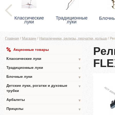
Классические
Традиционные
Блочны
луки
луки
Главная
/
Магазин
/
Напалечники, релизы, перчатки, кольца
/
Ре
Рел
Акционные товары
Классические луки
FLE
▼
Традиционные луки
▼
Блочные луки
▼
Детские луки, рогатки и духовые
▼
трубки
Арбалеты
▼
Прицелы
▼