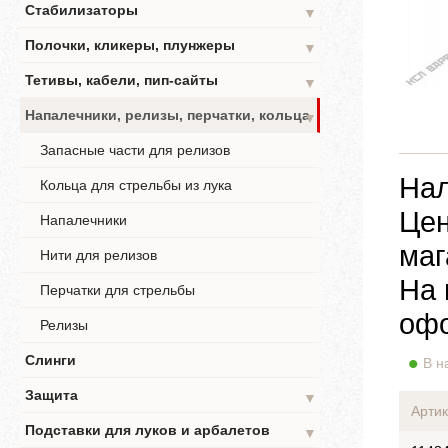
Стабилизаторы
▼
Полочки, кликеры, плунжеры
▼
Тетивы, кабели, пип-сайты
▼
Напалечники, релизы, перчатки, кольца
▼
Запасные части для релизов
Нал
Кольца для стрельбы из лука
Цен
Напалечники
маг
Нити для релизов
На 
Перчатки для стрельбы
офо
Релизы
Слинги
В н
Защита
▼
Артик
Подставки для луков и арбалетов
▼