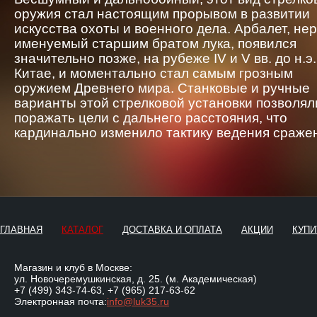
оружия стал настоящим прорывом в развитии
искусства охоты и военного дела. Арбалет, не
именуемый старшим братом лука, появился
значительно позже, на рубеже IV и V вв. до н.э.
Китае, и моментально стал самым грозным
оружием Древнего мира. Станковые и ручные
варианты этой стрелковой установки позволял
поражать цели с дальнего расстояния, что
кардинально изменило тактику ведения сраже
ГЛАВНАЯ
КАТАЛОГ
ДОСТАВКА И ОПЛАТА
АКЦИИ
КУПИ
Магазин и клуб в Москве:
ул. Новочеремушкинская, д. 25. (м. Академическая)
+7 (499) 343-74-63
,
+7 (965) 217-63-62
Электронная почта:
info@luk35.ru