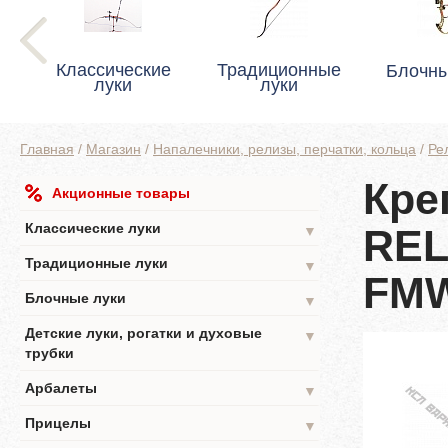
Классические
Традиционные
Блочны
луки
луки
Главная
/
Магазин
/
Напалечники, релизы, перчатки, кольца
/
Ре
Кре
Акционные товары
Классические луки
REL
▼
Традиционные луки
▼
FM
Блочные луки
▼
Детские луки, рогатки и духовые
▼
трубки
Арбалеты
▼
Прицелы
▼