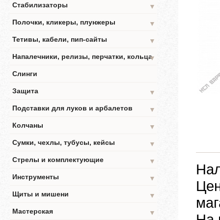
Стабилизаторы
▼
Полочки, кликеры, плунжеры
▼
Тетивы, кабели, пип-сайты
▼
Напалечники, релизы, перчатки, кольца
▼
Слинги
Защита
▼
Подставки для луков и арбалетов
▼
Колчаны
▼
Сумки, чехлы, тубусы, кейсы
▼
Стрелы и комплектующие
▼
Нал
Инструменты
▼
Цен
Щиты и мишени
▼
маг
Мастерская
▼
На 