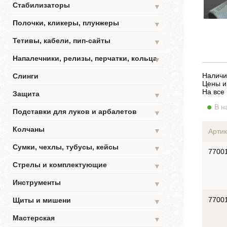
Стабилизаторы
▼
Полочки, кликеры, плунжеры
▼
Тетивы, кабели, пип-сайты
▼
Напалечники, релизы, перчатки, кольца
▼
Наличи
Слинги
Цены и
На все
Защита
▼
В н
Подставки для луков и арбалетов
▼
Колчаны
▼
Артик
Сумки, чехлы, тубусы, кейсы
▼
7700
Стрелы и комплектующие
▼
Инструменты
▼
7700
Щиты и мишени
▼
Мастерская
▼