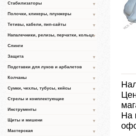
Стабилизаторы
▼
Полочки, кликеры, плунжеры
▼
Тетивы, кабели, пип-сайты
▼
Напалечники, релизы, перчатки, кольца
▼
Слинги
Защита
▼
Подставки для луков и арбалетов
▼
Колчаны
▼
Нал
Сумки, чехлы, тубусы, кейсы
▼
Цен
Стрелы и комплектующие
▼
маг
Инструменты
▼
На 
Щиты и мишени
▼
офо
Мастерская
▼