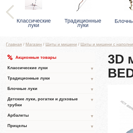
Классические
Традиционные
Блочны
луки
луки
Главная
/
Магазин
/
Щиты и мишени
/
Щиты и мишени с наполн
3D 
Акционные товары
Классические луки
BE
▼
Традиционные луки
▼
Блочные луки
▼
Детские луки, рогатки и духовые
▼
трубки
Арбалеты
▼
Прицелы
▼