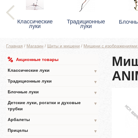
Классические
Традиционные
Блочны
луки
луки
Главная
/
Магазин
/
Щиты и мишени
/
Мишени с изображениями
Миш
Акционные товары
Классические луки
ANI
▼
Традиционные луки
▼
Блочные луки
▼
Детские луки, рогатки и духовые
▼
трубки
Арбалеты
▼
Прицелы
▼