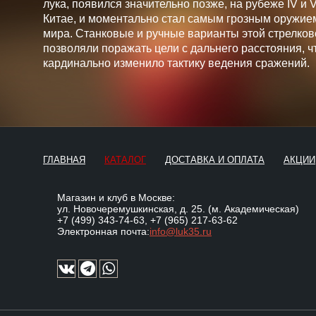
лука, появился значительно позже, на рубеже IV и V 
Китае, и моментально стал самым грозным оружие
мира. Станковые и ручные варианты этой стрелков
позволяли поражать цели с дальнего расстояния, ч
кардинально изменило тактику ведения сражений.
ГЛАВНАЯ
КАТАЛОГ
ДОСТАВКА И ОПЛАТА
АКЦИИ
Магазин и клуб в Москве:
ул. Новочеремушкинская, д. 25. (м. Академическая)
+7 (499) 343-74-63
,
+7 (965) 217-63-62
Электронная почта:
info@luk35.ru