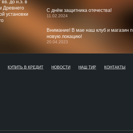
вв. до н.э. в
м Древнего
С днём защитника отечества!
ой установки
11.02.2024
то
Внимание! В мае наш клуб и магазин 
новую локацию!
20.04.2023
КУПИТЬ В КРЕДИТ
НОВОСТИ
НАШ ТИР
КОНТАКТЫ