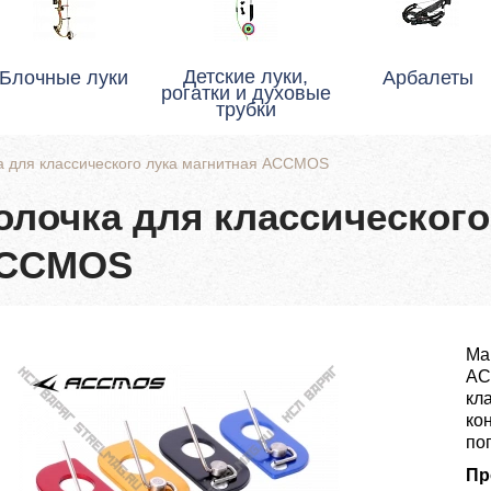
Детские луки,
Блочные луки
Арбалеты
рогатки и духовые
трубки
а для классического лука магнитная ACCMOS
олочка для классического
CCMOS
Ма
AC
кл
ко
по
Пр