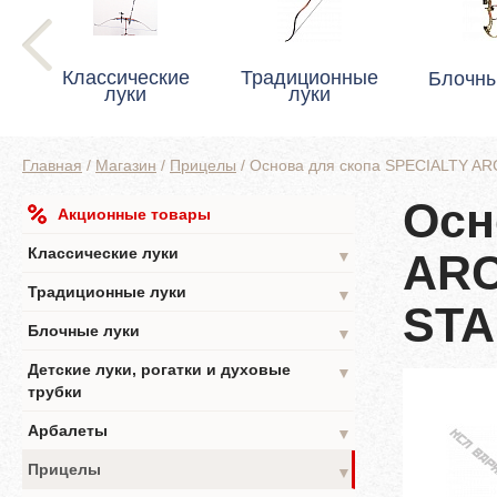
Классические
Традиционные
Блочны
луки
луки
Главная
/
Магазин
/
Прицелы
/
Основа для скопа SPECIALTY 
Осн
Акционные товары
Классические луки
ARC
▼
Традиционные луки
▼
ST
Блочные луки
▼
Детские луки, рогатки и духовые
▼
трубки
Арбалеты
▼
Прицелы
▼