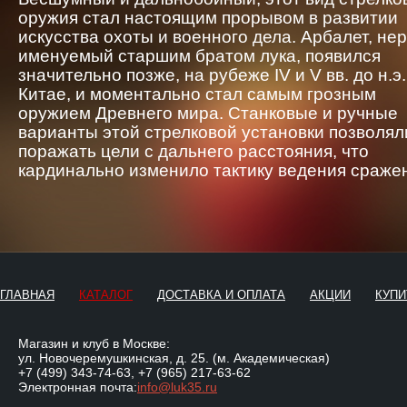
оружия стал настоящим прорывом в развитии
искусства охоты и военного дела. Арбалет, не
именуемый старшим братом лука, появился
значительно позже, на рубеже IV и V вв. до н.э.
Китае, и моментально стал самым грозным
оружием Древнего мира. Станковые и ручные
варианты этой стрелковой установки позволял
поражать цели с дальнего расстояния, что
кардинально изменило тактику ведения сраже
ГЛАВНАЯ
КАТАЛОГ
ДОСТАВКА И ОПЛАТА
АКЦИИ
КУПИ
Магазин и клуб в Москве:
ул. Новочеремушкинская, д. 25. (м. Академическая)
+7 (499) 343-74-63
,
+7 (965) 217-63-62
Электронная почта:
info@luk35.ru