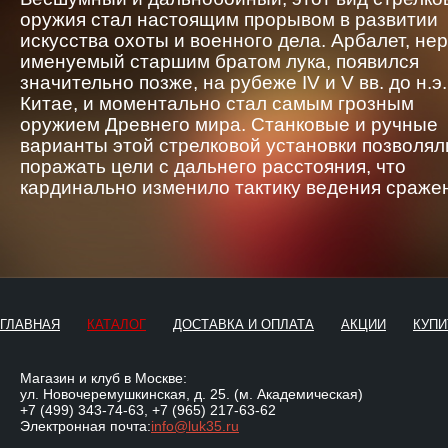
оружия стал настоящим прорывом в развитии
искусства охоты и военного дела. Арбалет, не
именуемый старшим братом лука, появился
значительно позже, на рубеже IV и V вв. до н.э.
Китае, и моментально стал самым грозным
оружием Древнего мира. Станковые и ручные
варианты этой стрелковой установки позволял
поражать цели с дальнего расстояния, что
кардинально изменило тактику ведения сраже
ГЛАВНАЯ
КАТАЛОГ
ДОСТАВКА И ОПЛАТА
АКЦИИ
КУПИ
Магазин и клуб в Москве:
ул. Новочеремушкинская, д. 25. (м. Академическая)
+7 (499) 343-74-63
,
+7 (965) 217-63-62
Электронная почта:
info@luk35.ru