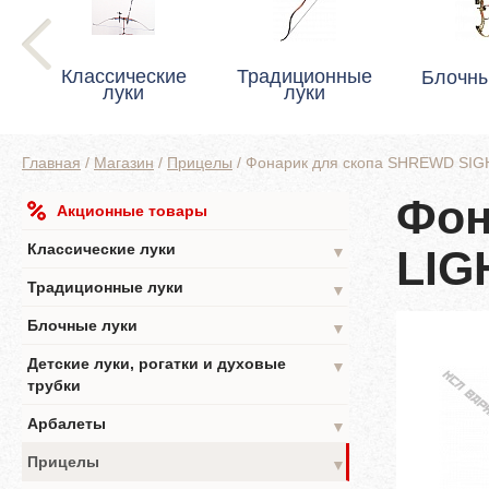
Классические
Традиционные
Блочны
луки
луки
Главная
/
Магазин
/
Прицелы
/
Фонарик для скопа SHREWD SIG
Фон
Акционные товары
Классические луки
LIG
▼
Традиционные луки
▼
Блочные луки
▼
Детские луки, рогатки и духовые
▼
трубки
Арбалеты
▼
Прицелы
▼