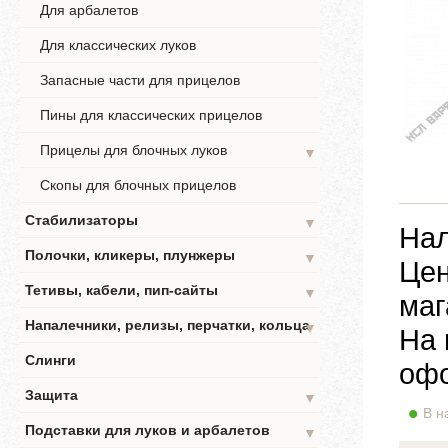
Для арбалетов
Для классических луков
Запасные части для прицелов
Пины для классических прицелов
Прицелы для блочных луков
▼
Скопы для блочных прицелов
Стабилизаторы
▼
Нал
Полочки, кликеры, плунжеры
▼
Цен
Тетивы, кабели, пип-сайты
▼
маг
Напалечники, релизы, перчатки, кольца
▼
На 
Слинги
офо
Защита
▼
В н
Подставки для луков и арбалетов
▼