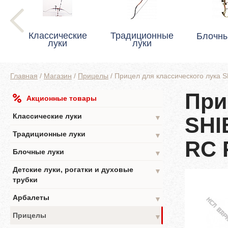
Классические
Традиционные
Блочны
луки
луки
Главная
/
Магазин
/
Прицелы
/
Прицел для классического лук
При
Акционные товары
Классические луки
SHI
▼
Традиционные луки
▼
RC 
Блочные луки
▼
Детские луки, рогатки и духовые
▼
трубки
Арбалеты
▼
Прицелы
▼