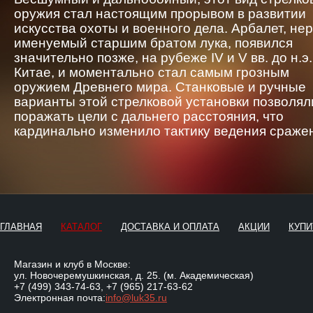
оружия стал настоящим прорывом в развитии
искусства охоты и военного дела. Арбалет, не
именуемый старшим братом лука, появился
значительно позже, на рубеже IV и V вв. до н.э.
Китае, и моментально стал самым грозным
оружием Древнего мира. Станковые и ручные
варианты этой стрелковой установки позволял
поражать цели с дальнего расстояния, что
кардинально изменило тактику ведения сраже
ГЛАВНАЯ
КАТАЛОГ
ДОСТАВКА И ОПЛАТА
АКЦИИ
КУПИ
Магазин и клуб в Москве:
ул. Новочеремушкинская, д. 25. (м. Академическая)
+7 (499) 343-74-63
,
+7 (965) 217-63-62
Электронная почта:
info@luk35.ru