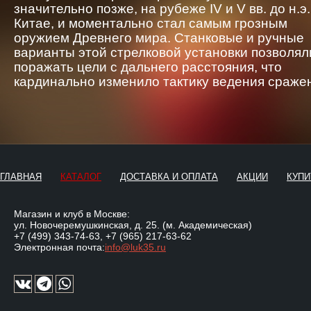
значительно позже, на рубеже IV и V вв. до н.э.
Китае, и моментально стал самым грозным
оружием Древнего мира. Станковые и ручные
варианты этой стрелковой установки позволял
поражать цели с дальнего расстояния, что
кардинально изменило тактику ведения сраже
ГЛАВНАЯ
КАТАЛОГ
ДОСТАВКА И ОПЛАТА
АКЦИИ
КУПИ
Магазин и клуб в Москве:
ул. Новочеремушкинская, д. 25. (м. Академическая)
+7 (499) 343-74-63
,
+7 (965) 217-63-62
Электронная почта:
info@luk35.ru