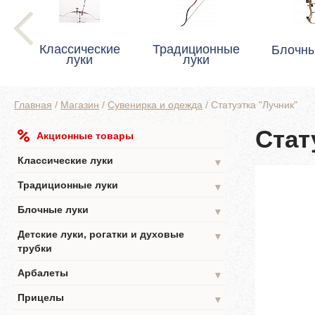
Классические
Традиционные
Блочны
луки
луки
Главная
/
Магазин
/
Сувенирка и одежда
/
Статуэтка "Лучник"
Стат
Акционные товары
Классические луки
▼
Традиционные луки
▼
Блочные луки
▼
Детские луки, рогатки и духовые
▼
трубки
Арбалеты
▼
Прицелы
▼