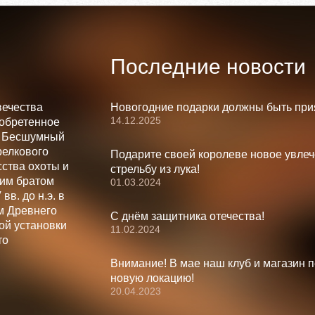
Последние новости
вечества
Новогодние подарки должны быть при
14.12.2025
зобретенное
. Бесшумный
релкового
Подарите своей королеве новое увлеч
ства охоты и
стрельбу из лука!
шим братом
01.03.2024
вв. до н.э. в
м Древнего
С днём защитника отечества!
ой установки
11.02.2024
то
Внимание! В мае наш клуб и магазин 
новую локацию!
20.04.2023