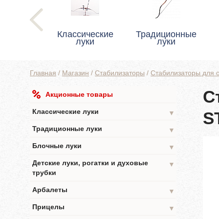
Классические
Традиционные
луки
луки
Главная
/
Магазин
/
Стабилизаторы
/
Стабилизаторы для о
С
Акционные товары
Классические луки
S
▼
Традиционные луки
▼
Блочные луки
▼
Детские луки, рогатки и духовые
▼
трубки
Арбалеты
▼
Прицелы
▼