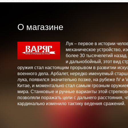
О магазине
Лук – первое в истории чело
механическое устройство, и
более 30 тысячелетий назад
и дальнобойный, этот вид ст
оружия стал настоящим прорывом в развитии искус
военного дела. Арбалет, нередко именуемый стар
лука, появился значительно позже, на рубеже IV и V 
Китае, и моментально стал самым грозным оружие
мира. Станковые и ручные варианты этой стрелков
позволяли поражать цели с дальнего расстояния, ч
кардинально изменило тактику ведения сражений.