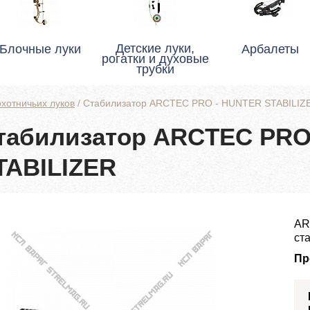
Детские луки,
Блочные луки
Арбалеты
рогатки и духовые
трубки
хотничьих луков
/
Стабилизатор ARCTEC PRO - HUNTER STABILIZ
табилизатор ARCTEC PRO
TABILIZER
AR
ст
Пр