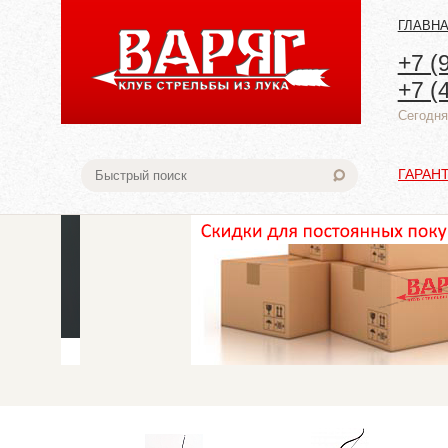
ГЛАВН
+7 (
+7 (
Cегодня:
ГАРАН