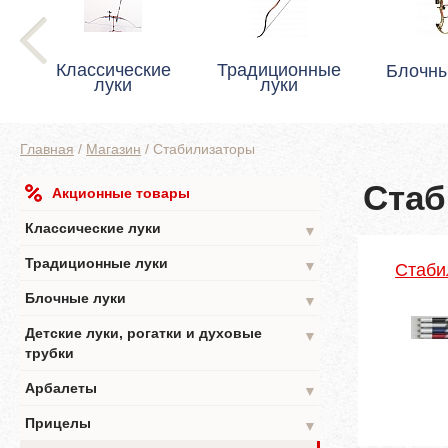
Классические
Традиционные
Блочны
луки
луки
Главная
/
Магазин
/
Стабилизаторы
Стаб
Акционные товары
Классические луки
▼
Традиционные луки
▼
Стаби
Блочные луки
▼
Детские луки, рогатки и духовые
▼
трубки
Арбалеты
▼
Прицелы
▼