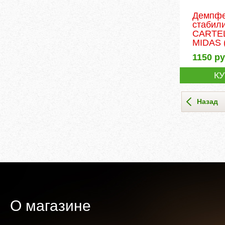
Демпфе
стабил
CARTE
MIDAS
1150
ру
К
Назад
О магазине