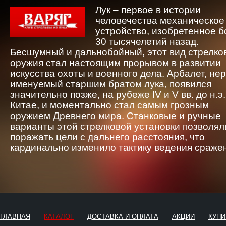
Лук – первое в истории
человечества механическое
устройство, изобретенное 
30 тысячелетий назад.
Бесшумный и дальнобойный, этот вид стрелко
оружия стал настоящим прорывом в развитии
искусства охоты и военного дела. Арбалет, не
именуемый старшим братом лука, появился
значительно позже, на рубеже IV и V вв. до н.э.
Китае, и моментально стал самым грозным
оружием Древнего мира. Станковые и ручные
варианты этой стрелковой установки позволял
поражать цели с дальнего расстояния, что
кардинально изменило тактику ведения сраже
ГЛАВНАЯ
КАТАЛОГ
ДОСТАВКА И ОПЛАТА
АКЦИИ
КУПИ