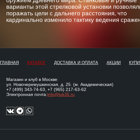
оружием Древнего мира. Станковые и ручные
варианты этой стрелковой установки позволял
поражать цели с дальнего расстояния, что
кардинально изменило тактику ведения сраже
ГЛАВНАЯ
КАТАЛОГ
ДОСТАВКА И ОПЛАТА
АКЦИИ
КУПИ
Магазин и клуб в Москве:
ул. Новочеремушкинская, д. 25. (м. Академическая)
+7 (499) 343-74-63
,
+7 (965) 217-63-62
Электронная почта:
info@luk35.ru