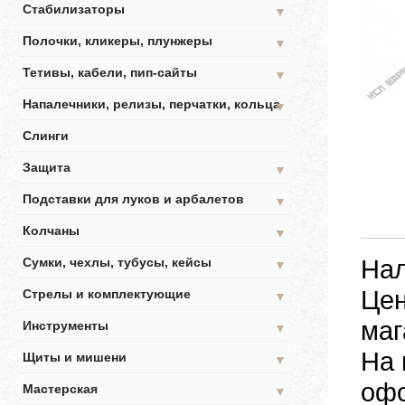
Стабилизаторы
▼
Полочки, кликеры, плунжеры
▼
Тетивы, кабели, пип-сайты
▼
Напалечники, релизы, перчатки, кольца
▼
Слинги
Защита
▼
Подставки для луков и арбалетов
▼
Колчаны
▼
Нал
Сумки, чехлы, тубусы, кейсы
▼
Цен
Стрелы и комплектующие
▼
маг
Инструменты
▼
На 
Щиты и мишени
▼
офо
Мастерская
▼