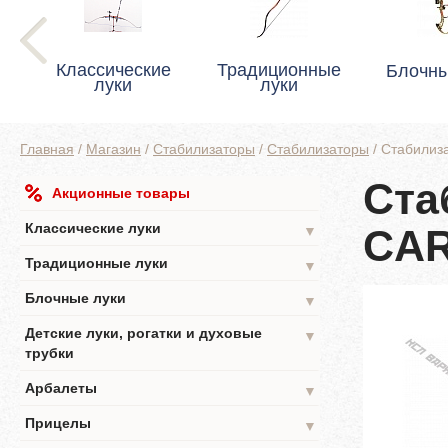
Классические
Традиционные
Блочны
луки
луки
Главная
/
Магазин
/
Стабилизаторы
/
Стабилизаторы
/
Стабилиз
Ста
Акционные товары
Классические луки
CA
▼
Традиционные луки
▼
Блочные луки
▼
Детские луки, рогатки и духовые
▼
трубки
Арбалеты
▼
Прицелы
▼