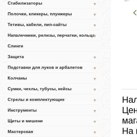
Стабилизаторы
▼
Полочки, кликеры, плунжеры
▼
Тетивы, кабели, пип-сайты
▼
Напалечники, релизы, перчатки, кольца
▼
Слинги
Защита
▼
Подставки для луков и арбалетов
▼
Колчаны
▼
Сумки, чехлы, тубусы, кейсы
▼
Нал
Стрелы и комплектующие
▼
Цен
Инструменты
▼
маг
Щиты и мишени
▼
На 
Мастерская
▼