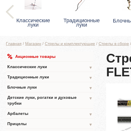
Классические
Традиционные
Блочны
луки
луки
Главная
/
Магазин
/
Стрелы и комплектующие
/
Стрелы в сборе
Стр
Акционные товары
Классические луки
FL
▼
Традиционные луки
▼
Блочные луки
▼
Детские луки, рогатки и духовые
▼
трубки
Арбалеты
▼
Прицелы
▼