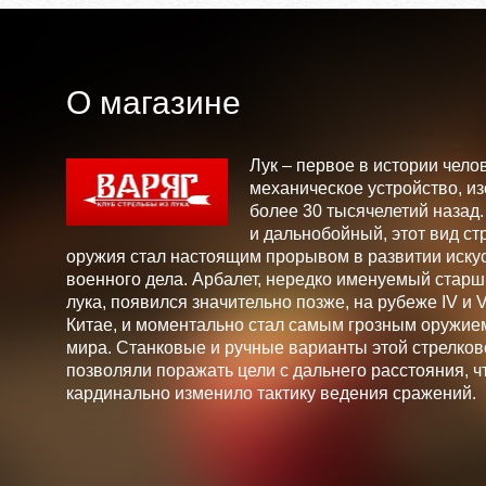
О магазине
Лук – первое в истории чело
механическое устройство, и
более 30 тысячелетий назад
и дальнобойный, этот вид ст
оружия стал настоящим прорывом в развитии искус
военного дела. Арбалет, нередко именуемый стар
лука, появился значительно позже, на рубеже IV и V 
Китае, и моментально стал самым грозным оружие
мира. Станковые и ручные варианты этой стрелков
позволяли поражать цели с дальнего расстояния, ч
кардинально изменило тактику ведения сражений.