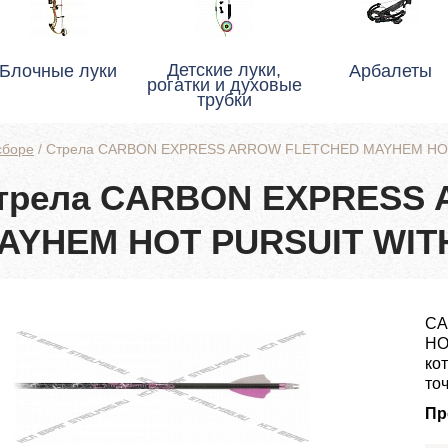
Детские луки,
Блочные луки
Арбалеты
рогатки и духовые
трубки
сборе
/
Стрела CARBON EXPRESS ARROW FLETCHED MAYHEM HOT
трела CARBON EXPRESS
AYHEM HOT PURSUIT WIT
CA
HO
ко
то
Пр