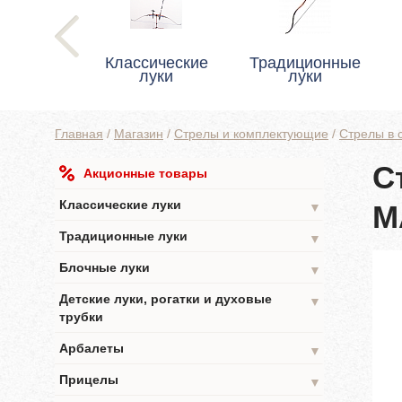
Классические
Традиционные
луки
луки
Главная
/
Магазин
/
Стрелы и комплектующие
/
Стрелы в 
С
Акционные товары
Классические луки
M
▼
Традиционные луки
▼
Блочные луки
▼
Детские луки, рогатки и духовые
▼
трубки
Арбалеты
▼
Прицелы
▼