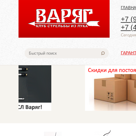
ГЛАВН
+7 (
+7 (
Cегодня:
ГАРАН