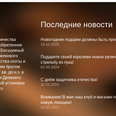
Последние новости
вечества
Новогодние подарки должны быть при
14.12.2025
зобретенное
. Бесшумный
релкового
Подарите своей королеве новое увлеч
ства охоты и
стрельбу из лука!
шим братом
01.03.2024
вв. до н.э. в
м Древнего
С днём защитника отечества!
ой установки
11.02.2024
то
Внимание! В мае наш клуб и магазин 
новую локацию!
20.04.2023