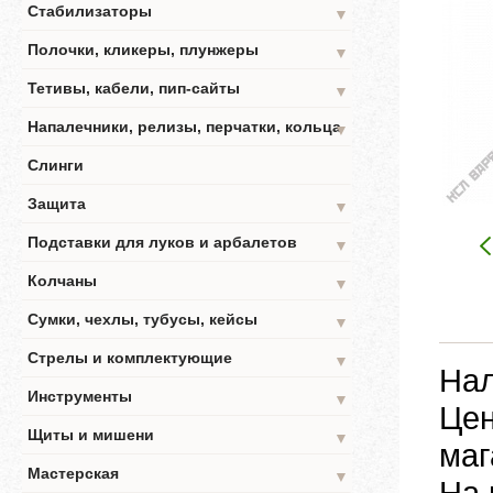
Стабилизаторы
▼
Полочки, кликеры, плунжеры
▼
Тетивы, кабели, пип-сайты
▼
Напалечники, релизы, перчатки, кольца
▼
Слинги
Защита
▼
Подставки для луков и арбалетов
▼
Колчаны
▼
Сумки, чехлы, тубусы, кейсы
▼
Стрелы и комплектующие
▼
Нал
Инструменты
▼
Цен
Щиты и мишени
▼
маг
Мастерская
▼
На 