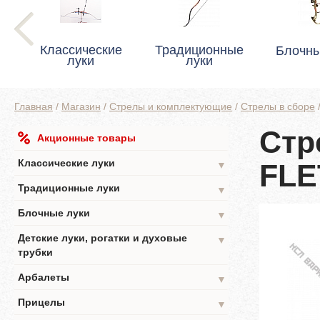
Классические
Традиционные
Блочны
луки
луки
Главная
/
Магазин
/
Стрелы и комплектующие
/
Стрелы в сборе
Стр
Акционные товары
Классические луки
FLE
▼
Традиционные луки
▼
Блочные луки
▼
Детские луки, рогатки и духовые
▼
трубки
Арбалеты
▼
Прицелы
▼