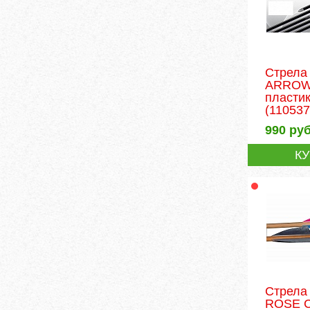
Стрела
ARROW 
пластик
(110537
990
руб
К
Стрела
ROSE C