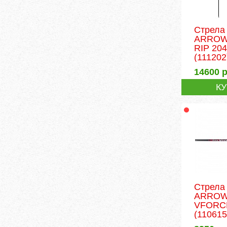
Стрела
ARROW
RIP 204
(111202
14600
р
К
Стрела
ARROW
VFORCE
(110615