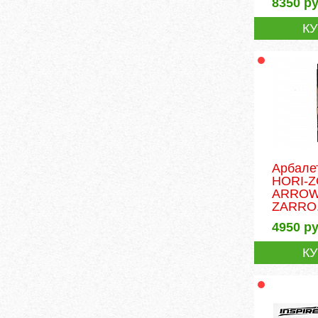
8350
ру
К
Арбале
HORI-
ARROW
ZARRO.
4950
ру
К