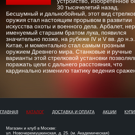
устройство, изобретенное 
30 тысячелетий назад.
Бесшумный и дальнобойный, этот вид стрелко
оружия стал настоящим прорывом в развитии
искусства охоты и военного дела. Арбалет, не
именуемый старшим братом лука, появился
значительно позже, на рубеже IV и V вв. до н.э.
Китае, и моментально стал самым грозным
оружием Древнего мира. Станковые и ручные
варианты этой стрелковой установки позволял
поражать цели с дальнего расстояния, что
кардинально изменило тактику ведения сраже
ГЛАВНАЯ
КАТАЛОГ
ДОСТАВКА И ОПЛАТА
АКЦИИ
КУПИ
Магазин и клуб в Москве:
ул. Новочеремушкинская, д. 25. (м. Академическая)