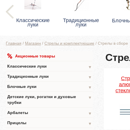
Классические
Традиционные
Блочны
луки
луки
Главная
/
Магазин
/
Стрелы и комплектующие
/
Стрелы в сборе
Стре
Акционные товары
Классические луки
▼
Традиционные луки
▼
Стр
алю
Блочные луки
▼
стекл
Детские луки, рогатки и духовые
▼
трубки
Арбалеты
▼
Прицелы
▼