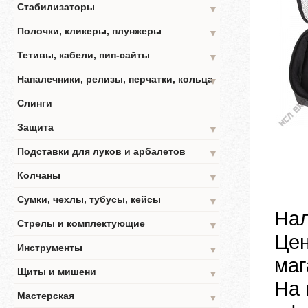
Стабилизаторы
▼
Полочки, кликеры, плунжеры
▼
Тетивы, кабели, пип-сайты
▼
Напалечники, релизы, перчатки, кольца
▼
Слинги
Защита
▼
Подставки для луков и арбалетов
▼
Колчаны
▼
Сумки, чехлы, тубусы, кейсы
▼
Нал
Стрелы и комплектующие
▼
Цен
Инструменты
▼
маг
Щиты и мишени
▼
На 
Мастерская
▼