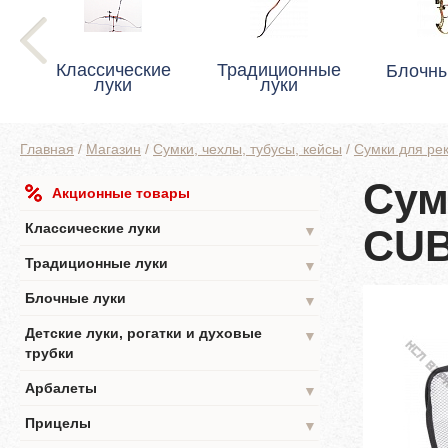
Классические
Традиционные
Блочны
луки
луки
Главная
/
Магазин
/
Сумки, чехлы, тубусы, кейсы
/
Сумки для рек
Сум
Акционные товары
Классические луки
CUB
▼
Традиционные луки
▼
Блочные луки
▼
Детские луки, рогатки и духовые
▼
трубки
Арбалеты
▼
Прицелы
▼