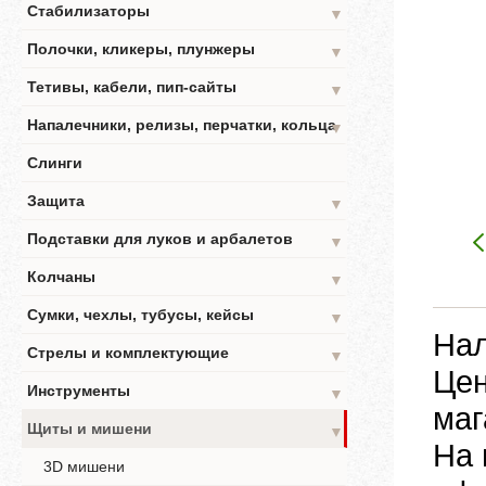
Стабилизаторы
▼
Полочки, кликеры, плунжеры
▼
Тетивы, кабели, пип-сайты
▼
Напалечники, релизы, перчатки, кольца
▼
Слинги
Защита
▼
Подставки для луков и арбалетов
▼
Колчаны
▼
Сумки, чехлы, тубусы, кейсы
▼
Нал
Стрелы и комплектующие
▼
Цен
Инструменты
▼
маг
Щиты и мишени
▼
На 
3D мишени