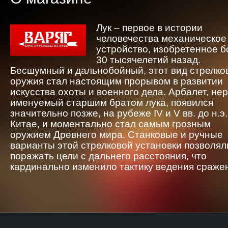
Лук – первое в истории
человечества механическое
устройство, изобретенное 
30 тысячелетий назад.
Бесшумный и дальнобойный, этот вид стрелко
оружия стал настоящим прорывом в развитии
искусства охоты и военного дела. Арбалет, не
именуемый старшим братом лука, появился
значительно позже, на рубеже IV и V вв. до н.э.
Китае, и моментально стал самым грозным
оружием Древнего мира. Станковые и ручные
варианты этой стрелковой установки позволял
поражать цели с дальнего расстояния, что
кардинально изменило тактику ведения сраже