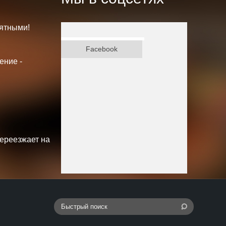
ятными!
ВКонтакте
Facebook
ение -
переезжает на