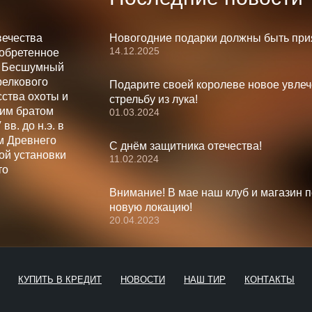
вечества
Новогодние подарки должны быть при
14.12.2025
зобретенное
. Бесшумный
релкового
Подарите своей королеве новое увлеч
ства охоты и
стрельбу из лука!
шим братом
01.03.2024
вв. до н.э. в
м Древнего
С днём защитника отечества!
ой установки
11.02.2024
то
Внимание! В мае наш клуб и магазин 
новую локацию!
20.04.2023
КУПИТЬ В КРЕДИТ
НОВОСТИ
НАШ ТИР
КОНТАКТЫ