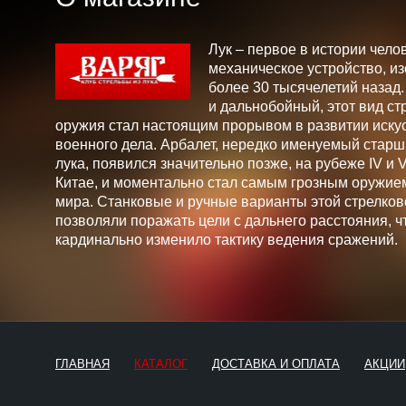
Лук – первое в истории чело
механическое устройство, и
более 30 тысячелетий назад
и дальнобойный, этот вид ст
оружия стал настоящим прорывом в развитии искус
военного дела. Арбалет, нередко именуемый стар
лука, появился значительно позже, на рубеже IV и V 
Китае, и моментально стал самым грозным оружие
мира. Станковые и ручные варианты этой стрелков
позволяли поражать цели с дальнего расстояния, ч
кардинально изменило тактику ведения сражений.
ГЛАВНАЯ
КАТАЛОГ
ДОСТАВКА И ОПЛАТА
АКЦИИ