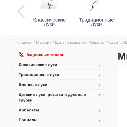
Классические
Традиционные
луки
луки
Главная
/
Магазин
/
Щиты и мишени
/
Мишень "Фазан" JV
М
Акционные товары
Классические луки
▼
Традиционные луки
▼
Блочные луки
▼
Детские луки, рогатки и духовые
▼
трубки
Арбалеты
▼
Прицелы
▼