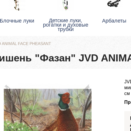
Детские луки,
Блочные луки
Арбалеты
рогатки и духовые
трубки
D ANIMAL FACE PHEASANT
ишень "Фазан" JVD ANIM
JV
ми
см
Пр