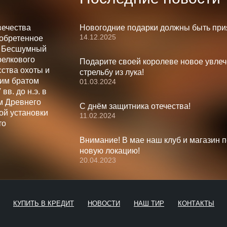
вечества
Новогодние подарки должны быть при
14.12.2025
зобретенное
. Бесшумный
релкового
Подарите своей королеве новое увлеч
ства охоты и
стрельбу из лука!
шим братом
01.03.2024
вв. до н.э. в
м Древнего
С днём защитника отечества!
ой установки
11.02.2024
то
Внимание! В мае наш клуб и магазин 
новую локацию!
20.04.2023
КУПИТЬ В КРЕДИТ
НОВОСТИ
НАШ ТИР
КОНТАКТЫ