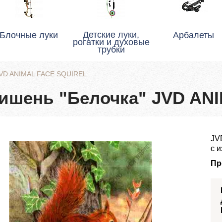
Детские луки,
Блочные луки
Арбалеты
рогатки и духовые
трубки
JVD ANIMAL FACE SQUIREL
ишень "Белочка" JVD AN
JV
с 
Пр