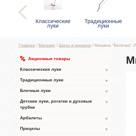
Классические
Традиционные
луки
луки
Главная
/
Магазин
/
Щиты и мишени
/
Мишень "Белочка" 
М
Акционные товары
Классические луки
▼
Традиционные луки
▼
Блочные луки
▼
Детские луки, рогатки и духовые
▼
трубки
Арбалеты
▼
Прицелы
▼