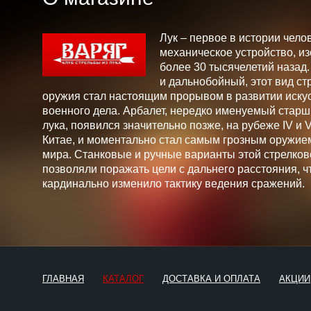
Лук – первое в истории чело
механическое устройство, и
более 30 тысячелетий назад
и дальнобойный, этот вид ст
оружия стал настоящим прорывом в развитии искус
военного дела. Арбалет, нередко именуемый стар
лука, появился значительно позже, на рубеже IV и V 
Китае, и моментально стал самым грозным оружие
мира. Станковые и ручные варианты этой стрелков
позволяли поражать цели с дальнего расстояния, ч
кардинально изменило тактику ведения сражений.
ГЛАВНАЯ
КАТАЛОГ
ДОСТАВКА И ОПЛАТА
АКЦИИ