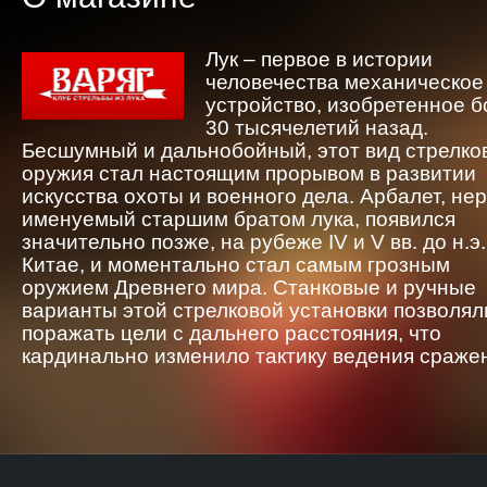
Лук – первое в истории
человечества механическое
устройство, изобретенное 
30 тысячелетий назад.
Бесшумный и дальнобойный, этот вид стрелко
оружия стал настоящим прорывом в развитии
искусства охоты и военного дела. Арбалет, не
именуемый старшим братом лука, появился
значительно позже, на рубеже IV и V вв. до н.э.
Китае, и моментально стал самым грозным
оружием Древнего мира. Станковые и ручные
варианты этой стрелковой установки позволял
поражать цели с дальнего расстояния, что
кардинально изменило тактику ведения сраже