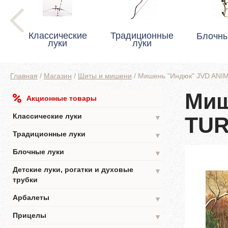
Классические
Традиционные
Блочны
луки
луки
Главная
/
Магазин
/
Щиты и мишени
/
Мишень "Индюк" JVD ANI
Миш
Акционные товары
Классические луки
TU
▼
Традиционные луки
▼
Блочные луки
▼
Детские луки, рогатки и духовые
▼
трубки
Арбалеты
▼
Прицелы
▼