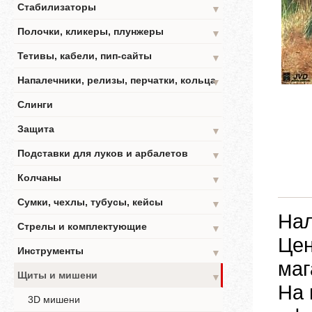
Стабилизаторы
▼
Полочки, кликеры, плунжеры
▼
Тетивы, кабели, пип-сайты
▼
Напалечники, релизы, перчатки, кольца
▼
Слинги
Защита
▼
Подставки для луков и арбалетов
▼
Колчаны
▼
Сумки, чехлы, тубусы, кейсы
▼
Нал
Стрелы и комплектующие
▼
Цен
Инструменты
▼
маг
Щиты и мишени
▼
На 
3D мишени