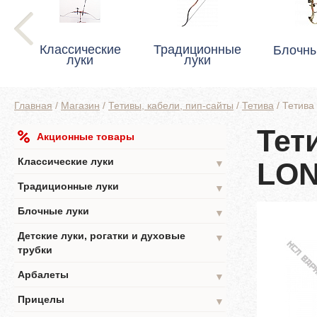
Классические
Традиционные
Блочны
луки
луки
Главная
/
Магазин
/
Тетивы, кабели, пип-сайты
/
Тетива
/
Тетив
Тет
Акционные товары
Классические луки
LO
▼
Традиционные луки
▼
Блочные луки
▼
Детские луки, рогатки и духовые
▼
трубки
Арбалеты
▼
Прицелы
▼