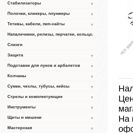
Стабилизаторы
▼
Полочки, кликеры, плунжеры
▼
Тетивы, кабели, пип-сайты
▼
Напалечники, релизы, перчатки, кольца
▼
Слинги
Защита
▼
Подставки для луков и арбалетов
▼
Колчаны
▼
Нал
Сумки, чехлы, тубусы, кейсы
▼
Цен
Стрелы и комплектующие
▼
маг
Инструменты
▼
На 
Щиты и мишени
▼
офо
Мастерская
▼