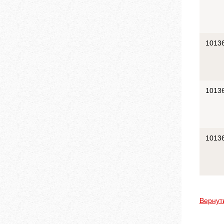
1013
1013
1013
Вернут