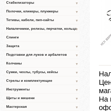
Стабилизаторы
▼
Полочки, кликеры, плунжеры
▼
Тетивы, кабели, пип-сайты
▼
Напалечники, релизы, перчатки, кольца
▼
Слинги
Защита
▼
Подставки для луков и арбалетов
▼
Колчаны
▼
Нал
Сумки, чехлы, тубусы, кейсы
▼
Цен
Стрелы и комплектующие
▼
маг
Инструменты
▼
На 
Щиты и мишени
▼
офо
Мастерская
▼