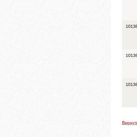
1013
1013
1013
Вернут