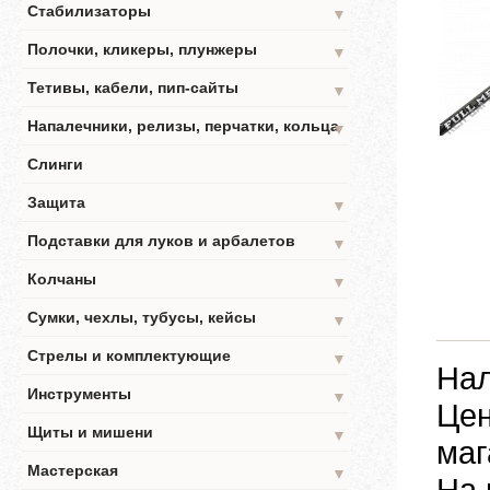
Стабилизаторы
▼
Полочки, кликеры, плунжеры
▼
Тетивы, кабели, пип-сайты
▼
Напалечники, релизы, перчатки, кольца
▼
Слинги
Защита
▼
Подставки для луков и арбалетов
▼
Колчаны
▼
Сумки, чехлы, тубусы, кейсы
▼
Стрелы и комплектующие
▼
Нал
Инструменты
▼
Цен
Щиты и мишени
▼
маг
Мастерская
▼
На 