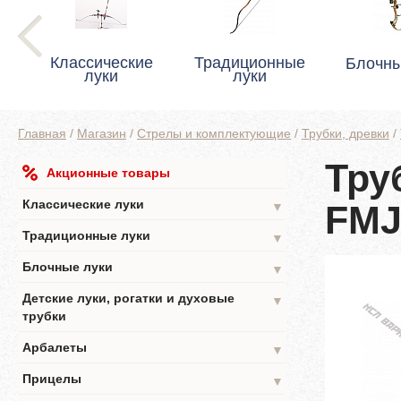
Классические
Традиционные
Блочны
луки
луки
Главная
/
Магазин
/
Стрелы и комплектующие
/
Трубки, древки
/
Тру
Акционные товары
Классические луки
FM
▼
Традиционные луки
▼
Блочные луки
▼
Детские луки, рогатки и духовые
▼
трубки
Арбалеты
▼
Прицелы
▼